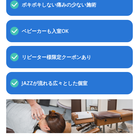
ボキボキしない
痛みの少ない施術
ベビーカーも
入室OK
リピーター様限定
クーポンあり
JAZZが流れる
広々とした個室